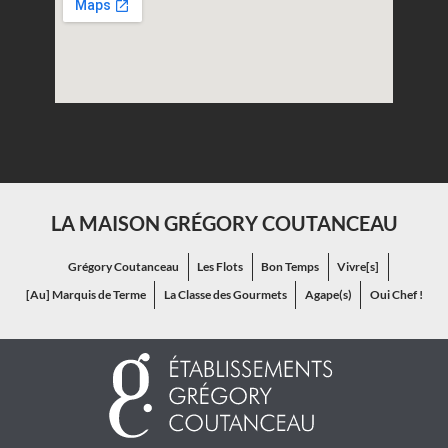
LA MAISON GRÉGORY COUTANCEAU
Grégory Coutanceau
Les Flots
Bon Temps
Vivre[s]
[Au] Marquis de Terme
La Classe des Gourmets
Agape(s)
Oui Chef !