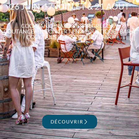
26 JUIN, 17 JUILLET & 21 AOUT
COCKTAIL DÎNATOIRE PAR GRÉGORY
COUTANCEAU | CONCERT EN ACOUSTIQUE | BAR À
COCKTAILS | DRESS CODE BLANC
DÉCOUVRIR